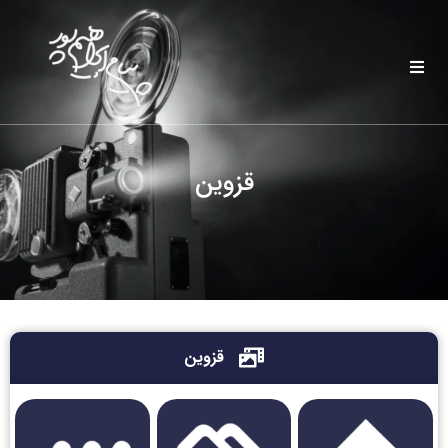
قزوین
قزوین