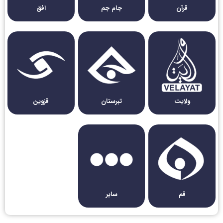
قرآن
جام جم
افق
ولایت
تبرستان
قزوین
قم
سایر