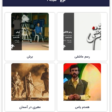
رسم عاشقی
برش
همدم یاس
معبری در آسمان