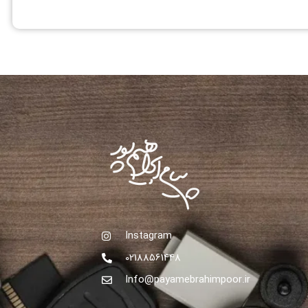
Instagram
02188561448
Info@payamebrahimpoor.ir