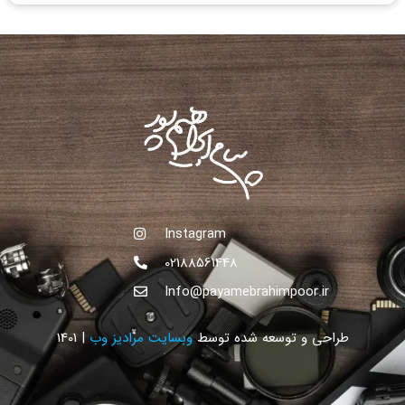
Instagram
02188561448
Info@payamebrahimpoor.ir
طراحی و توسعه شده توسط
وبسایت مرادیز وب
| 1401