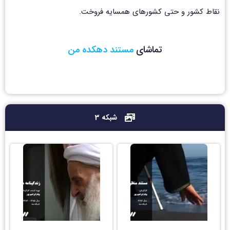
نقاط کشور و حتی کشورهای همسایه فروخت.
تماشای
م
س
ت
ن
د
د
ه
ک
د
ه
م
ن
شبکه 3