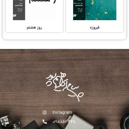
فیروزه
روز هشتم
Instagram
02188561448